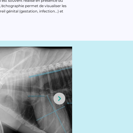
 est souvent réalisé en présence du
 L'échographie permet de visualiser les
l génital (gestation, infection...) et