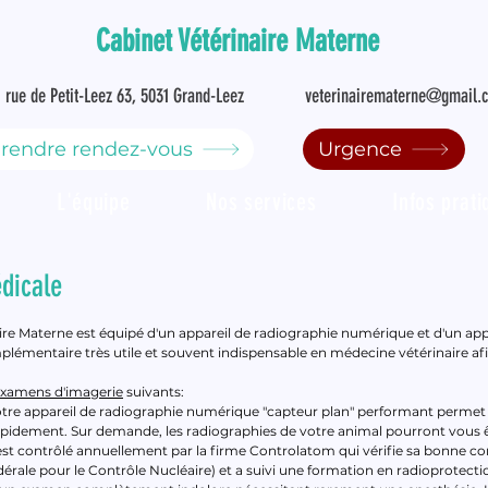
Cabinet Vétérinaire Materne
rue de Petit-Leez 63, 5031 Grand-Leez
veterinairematerne@gmail.
rendre rendez-vous
Urgence
L'équipe
Nos services
Infos prat
dicale
ire Materne est équipé d'un appareil de radiographie numérique et d'un app
émentaire très utile et souvent indispensable en médecine vétérinaire afin
examens d'imagerie
suivants:
tre appareil de radiographie numérique "capteur plan" performant permet la
rapidement. Sur demande, les radiographies de votre animal pourront vous 
l est contrôlé annuellement par la firme Controlatom qui vérifie sa bonne c
rale pour le Contrôle Nucléaire) et a suivi une formation en radioprotecti