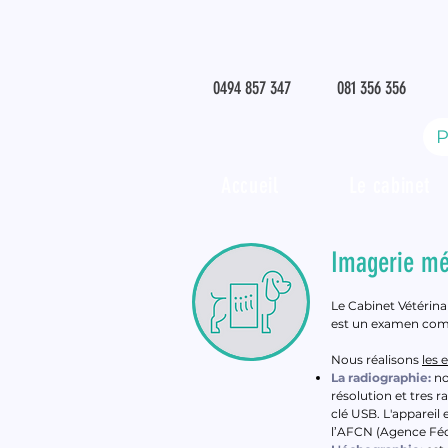
0494 857 347
081 356 356
P
Accueil
Le cabinet
Imagerie mé
Le Cabinet Vétérina
est un examen compl
Nous réalisons
les 
La radiographie:
no
résolution et tres 
clé USB.​ L'apparei
l’AFCN (Agence Fédé