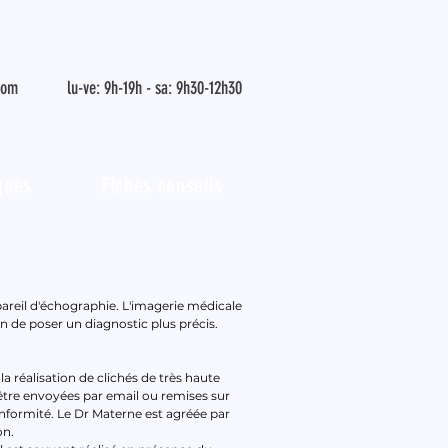
com
lu-ve: 9h-19h - sa: 9h30-12h30
iques
Fiches conseils
areil d'échographie. L'imagerie médicale
 de poser un diagnostic plus précis.
 réalisation de clichés de très haute
être envoyées par email ou remises sur
onformité. Le Dr Materne est agréée par
on.