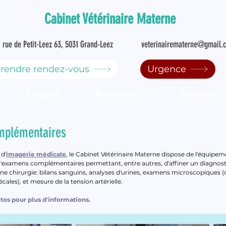
Cabinet Vétérinaire Materne
rue de Petit-Leez 63, 5031 Grand-Leez
veterinairematerne@gmail.
rendre rendez-vous
Urgence
L'équipe
Nos services
Infos prat
mplémentaires
 d'
imagerie médicale
, le Cabinet Vétérinaire Materne dispose de l'équipeme
examens complémentaires permettant, entre autres, d'affiner un diagnosti
e chirurgie: bilans sanguins, analyses d'urines, examens microscopiques 
écales), et mesure de la tension artérielle.
otos pour plus d'informations.